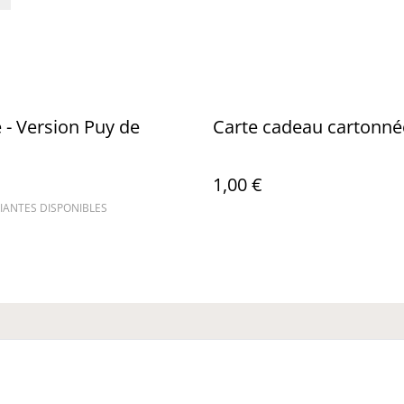
e - Version Puy de
Carte cadeau cartonné
1,00 €
IANTES DISPONIBLES
CGV
CGU
RGPD