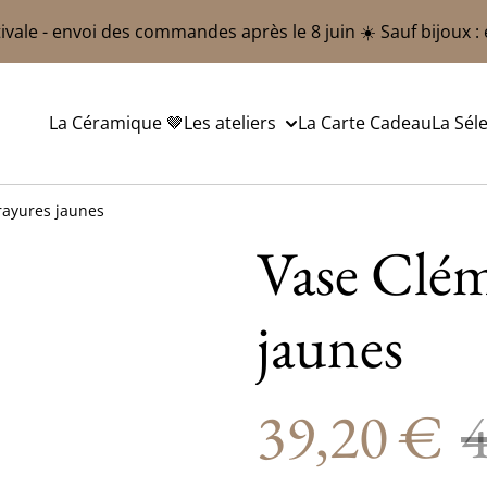
ivale - envoi des commandes après le 8 juin ☀️ Sauf bijoux :
La Céramique 🤎
Les ateliers
La Carte Cadeau
La Sél
rayures jaunes
Vase Clém
jaunes
39,20 €