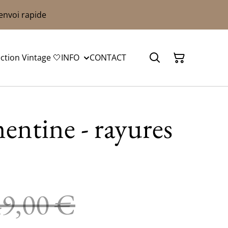
 envoi rapide
ection Vintage 🤍
INFO
CONTACT
entine - rayures
49,00 €