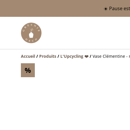
☀️ Pause est
Accueil
/
Produits
/
L'Upcycling ❤️
/
Vase Clémentine - 
%