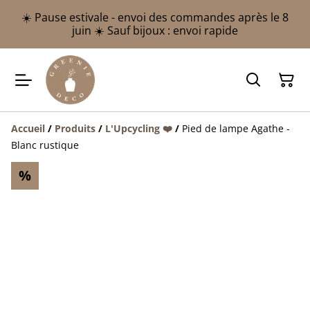
☀️ Pause estivale - envoi des commandes après le 8
juin ☀️ Sauf bijoux : envoi rapide
Accueil
/
Produits
/
L'Upcycling ❤️
/
Pied de lampe Agathe -
Blanc rustique
%