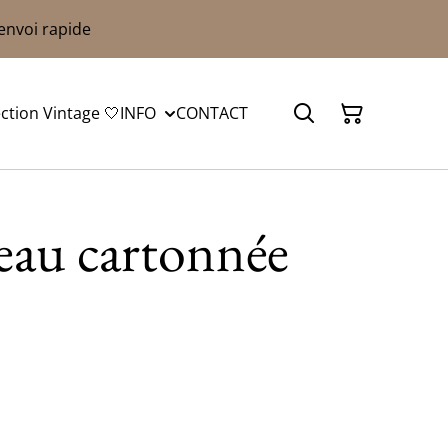
 envoi rapide
ection Vintage 🤍
INFO
CONTACT
eau cartonnée