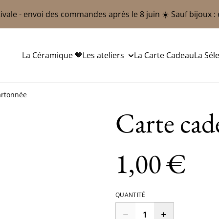
ivale - envoi des commandes après le 8 juin ☀️ Sauf bijoux :
La Céramique 🤎
Les ateliers
La Carte Cadeau
La Sél
artonnée
Carte cad
1,00 €
QUANTITÉ