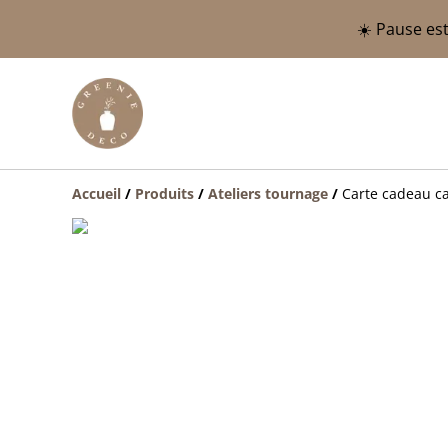
☀️ Pause est
Accueil
/
Produits
/
Ateliers tournage
/
Carte cadeau c